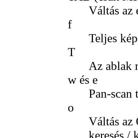
Váltás az
f
Teljes kép
T
Az ablak m
w és e
Pan-scan 
o
Váltás az 
keresés / 