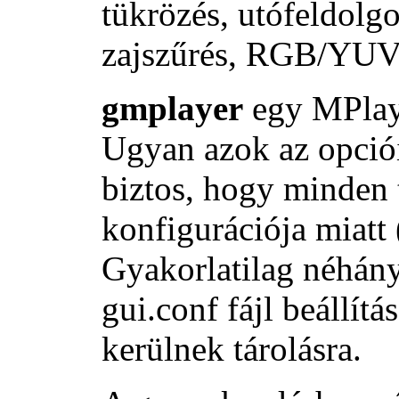
tükrözés, utófeldolgo
zajszűrés, RGB/YUV á
gmplayer
egy MPlayer
Ugyan azok az opció
biztos, hogy minden
konfigurációja miatt 
Gyakorlatilag néhány 
gui.conf fájl beállít
kerülnek tárolásra.