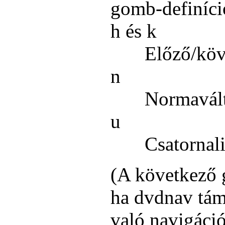
gomb-definíci
h és k
Előző/köv
n
Normavált
u
Csatornali
(A következő
ha dvdnav tám
való navigáció