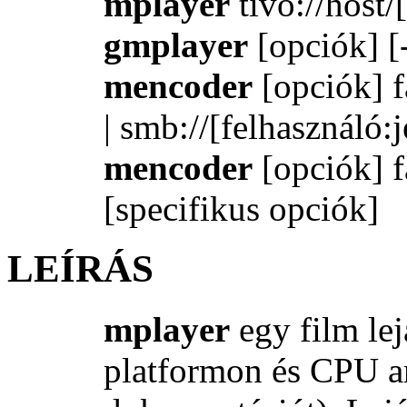
mplayer
tivo://host/[
gmplayer
[opciók] [
mencoder
[opciók] fáj
| smb://[felhasználó:
mencoder
[opciók] fá
[specifikus opciók]
LEÍRÁS
mplayer
egy film le
platformon és CPU arc