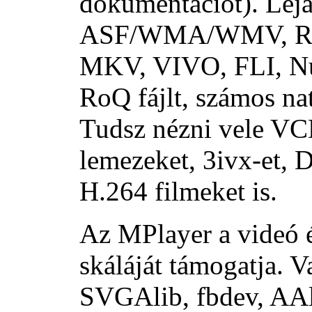
dokumentációt). Lej
ASF/WMA/WMV, R
MKV, VIVO, FLI, N
RoQ fájlt, számos nat
Tudsz nézni vele V
lemezeket, 3ivx-et,
H.264 filmeket is.
Az MPlayer a videó é
skáláját támogatja.
SVGAlib, fbdev, AAli