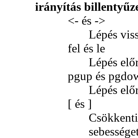
irányítás billentyűz
<- és ->
Lépés vis
fel és le
Lépés előr
pgup és pgdo
Lépés előr
[ és ]
Csökkenti/
sebessége