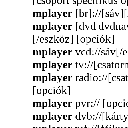
[csoport specifikus o
mplayer
[br]://[sáv]
mplayer
[dvd|dvdnav
[/eszköz] [opciók]
mplayer
vcd://sáv[/
mplayer
tv://[csator
mplayer
radio://[csa
[opciók]
mplayer
pvr:// [opci
mplayer
dvb://[kárt