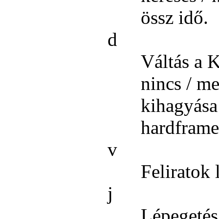
össz idő.
d
Váltás a 
nincs / me
kihagyása 
hardframe
v
Feliratok 
j
Lépegetés 