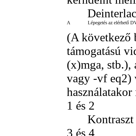
Deinterlac
A
Lépegetés az elérhető D
(A következő 
támogatású vi
(x)mga, stb.), 
vagy -vf eq2) 
használatakor
1 és 2
Kontraszt 
3 és 4