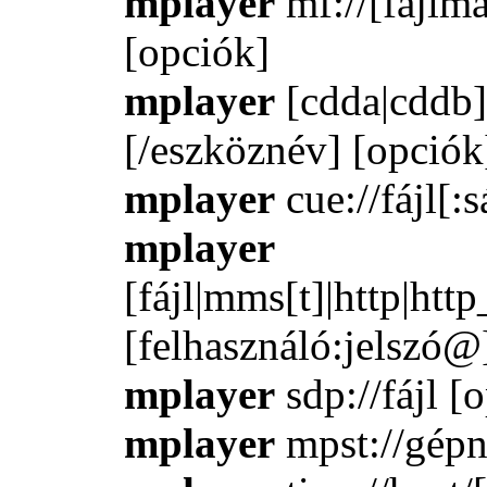
mplayer
mf://[fájlma
[opciók]
mplayer
[cdda|cddb]:
[/eszköznév] [opciók
mplayer
cue://fájl[:
mplayer
[fájl|mms[t]|http|htt
[felhasználó:jelszó@
mplayer
sdp://fájl [
mplayer
mpst://gépn