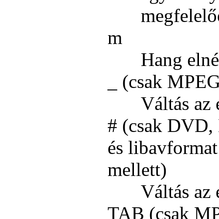
megfelelő
m
Hang elné
_ (csak MPEG-
Váltás az 
# (csak DVD,
és libavformat
mellett)
Váltás az 
TAB (csak MP