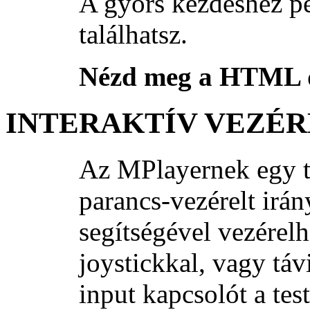
A gyors kezdéshez p
találhatsz.
Nézd meg a HTML d
INTERAKTÍV VEZÉR
Az MPlayernek egy te
parancs-vezérelt irán
segítségével vezérelhe
joystickkal, vagy táv
input kapcsolót a tes