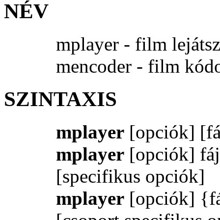
NÉV
mplayer - film lejáts
mencoder - film kód
SZINTAXIS
mplayer
[opciók] [fá
mplayer
[opciók] fáj
[specifikus opciók]
mplayer
[opciók] {fá