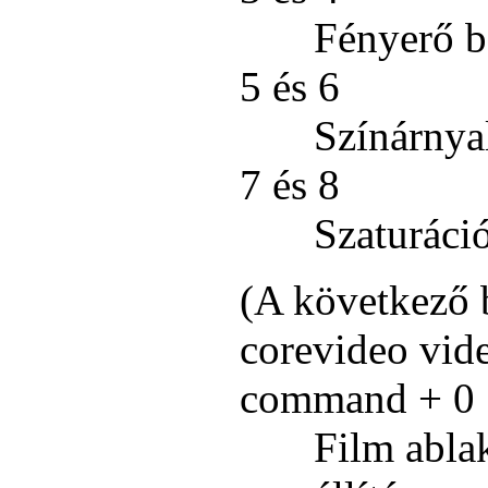
Fényerő be
5 és 6
Színárnyal
7 és 8
Szaturáció
(A következő 
corevideo vid
command + 0
Film ablak