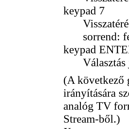
keypad 7
Visszatér
sorrend: 
keypad ENT
Választás
(A következő 
irányítására s
analóg TV for
Stream-ből.)