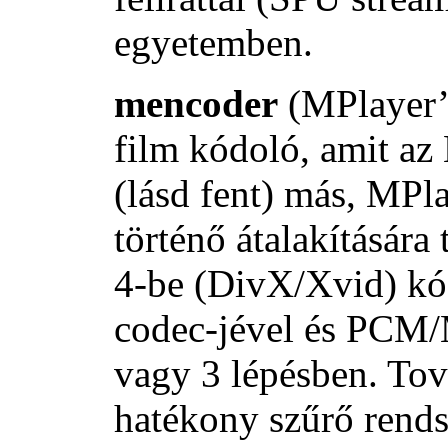
egyetemben.
mencoder
(MPlayer’
film kódoló, amit az 
(lásd fent) más, MPl
történő átalakítására
4-be (DivX/Xvid) kó
codec-jével és PCM
vagy 3 lépésben. Tov
hatékony szűrő rends