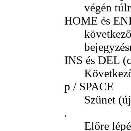
végén túlr
HOME és EN
következő
bejegyzés
INS és DEL (cs
Következő/
p / SPACE
Szünet (ú
.
Előre lép