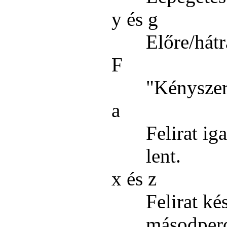
y és g
Előre/hátra
F
"Kényszerí
a
Felirat iga
lent.
x és z
Felirat kés
másodperc