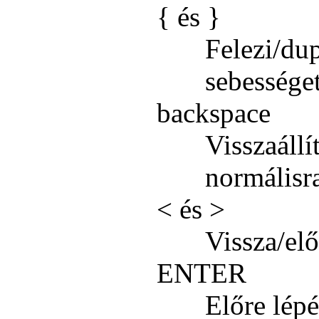
{ és }
Felezi/dup
sebességet
backspace
Visszaállí
normálisr
< és >
Vissza/elő
ENTER
Előre lépé