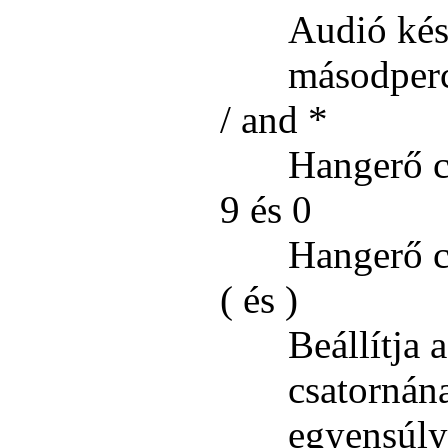
Audió késl
másodperc
/ and *
Hangerő c
9 és 0
Hangerő c
( és )
Beállítja 
csatornána
egyensúly