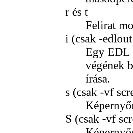
r és t
Felirat mo
i (csak -edlo
Egy EDL 
végének be
írása.
s (csak -vf scr
Képernyőm
S (csak -vf sc
Képernyőm