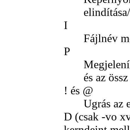
elindítása/
I
Fájlnév m
P
Megjelenít
és az öss
! és @
Ugrás az e
D (csak -vo xv
kerndeint mell