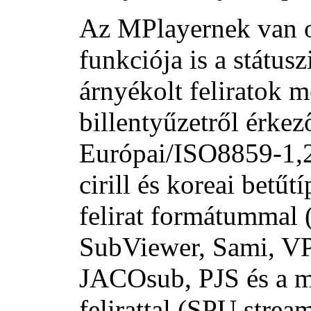
Az MPlayernek van o
funkciója is a státusz
árnyékolt feliratok m
billentyűzetről érkez
Európai/ISO8859-1,2 
cirill és koreai betű
felirat formátumma
SubViewer, Sami, VP
JACOsub, PJS és a 
felirattal (SPU stre