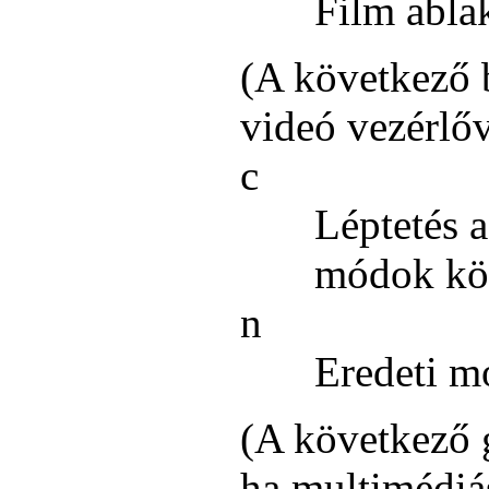
Film ablak
(A következő b
videó vezérlő
c
Léptetés a
módok köz
n
Eredeti mó
(A következő
ha multimédiás