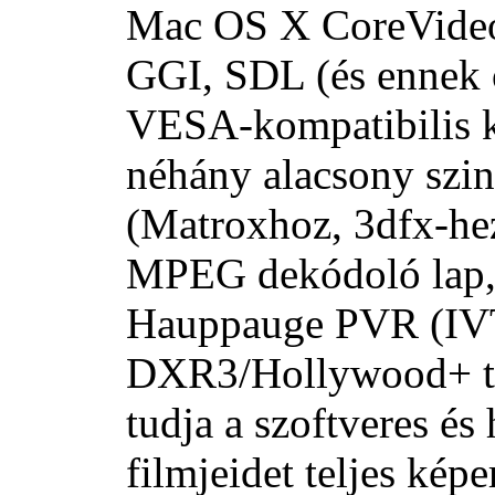
Mac OS X CoreVideo 
GGI, SDL (és ennek 
VESA-kompatibilis k
néhány alacsony szin
(Matroxhoz, 3dfx-hez
MPEG dekódoló lap,
Hauppauge PVR (IV
DXR3/Hollywood+ tám
tudja a szoftveres és 
filmjeidet teljes ké