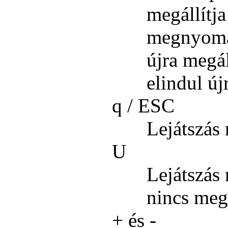
megállítj
megnyomás
újra megá
elindul újr
q / ESC
Lejátszás 
U
Lejátszás 
nincs meg
+ és -