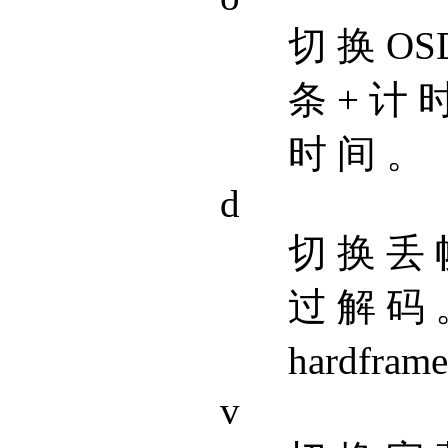
切 换 OSD
条 + 计 时
时 间 。
d
切 换 丢 
过 解 码 。
hardfra
v