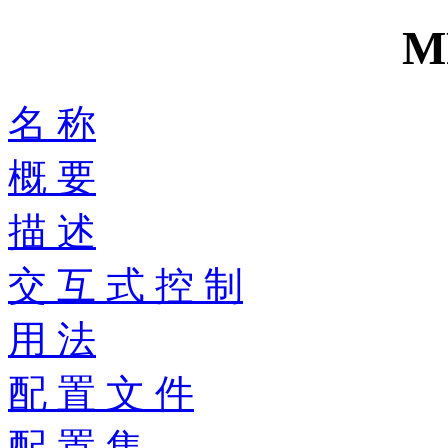
M
名 称
概 要
描 述
交 互 式 控 制
用 法
配 置 文 件
配 置 集