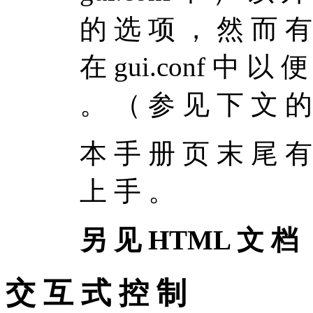
的 选 项 ， 然 而 有 
在 gui.conf 中 以 
。 （ 参 见 下 文 的
本 手 册 页 末 尾 有
上 手 。
另 见 HTML 文 档
交 互 式 控 制