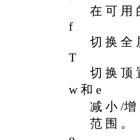
在 可 用 
f
切 换 全 
T
切 换 顶 
w 和 e
减 小 /增
范 围 。
o