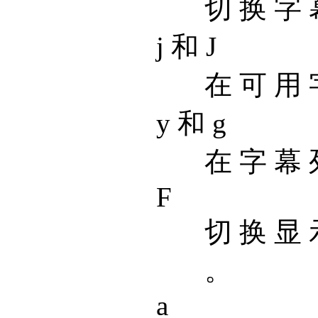
切 换 字 
j 和 J
在 可 用 
y 和 g
在 字 幕 
F
切 换 显 
。
a