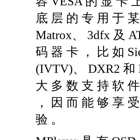
容 VESA 的 显 卡 
底 层 的 专 用 于 某
Matrox、 3dfx 及
码 器 卡 ， 比 如 Sie
(IVTV)、 DXR2 和 
大 多 数 支 持 软 件
， 因 而 能 够 享 受
验 。