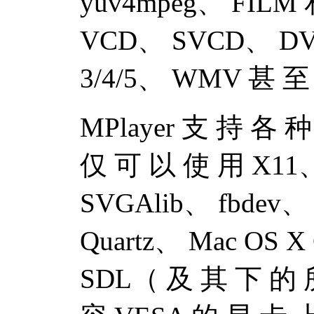
yuv4mpeg、 FILM
VCD、 SVCD、 DV
3/4/5、 WMV 甚 至
MPlayer 支 持 各 
仅 可 以 使 用 X11
SVGAlib、 fbdev、 
Quartz、 Mac OS 
SDL（ 及 其 下 的 