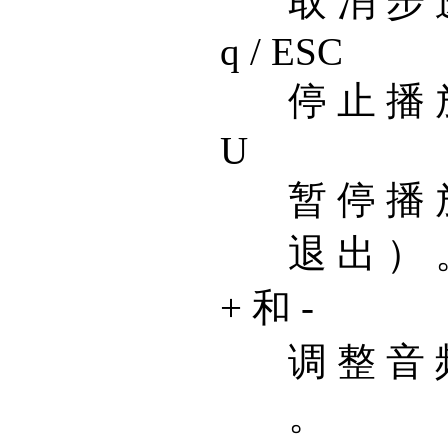
取 消 步 
q / ESC
停 止 播 
U
暂 停 播 放
退 出 ） 
+ 和 -
调 整 音 
。