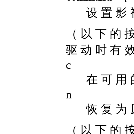
设 置 影 视
（ 以 下 的 按
驱 动 时 有 
c
在 可 用 
n
恢 复 为 
（ 以 下 的 按