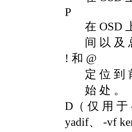
P
在 OSD 
间 以 及 
! 和 @
定 位 到 
始 处 。
D（ 仅 用 于 -v
yadif、 -vf k