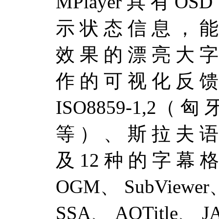
MPlayer 具 有 OS
示 状 态 信 息 ， 能
效 果 的 漂 亮 大 字
作 的 可 视 化 反 馈
ISO8859-1,2（ 匈
等 ） 、 斯 拉 夫 语
及 12 种 的 字 幕 格
OGM、 SubViewer、
SSA、 AQTitle、 