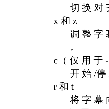
切 换 对 
x 和 z
调 整 字 
。
c（ 仅 用 于 -
开 始 /停
r 和 t
将 字 幕 