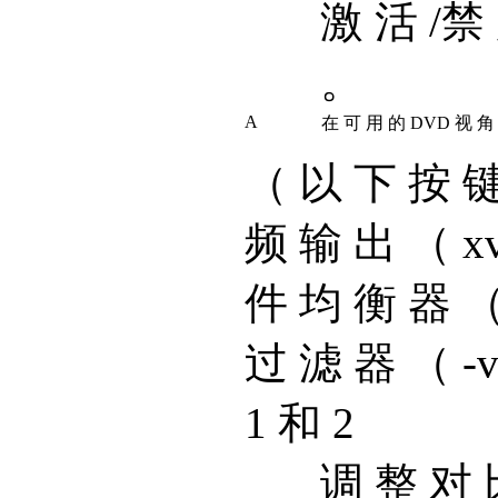
激 活 /禁
。
A
在 可 用 的 DVD 视 角
（ 以 下 按 键
频 输 出 （ xv,
件 均 衡 器 （ -
过 滤 器 （ -
1 和 2
调 整 对 