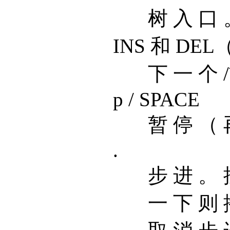
树 入 口 
INS 和 DEL
下 一 个 
p / SPACE
暂 停 （ 
.
步 进 。 
一 下 则 