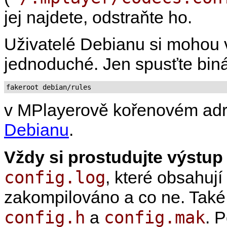
jej najdete, odstraňte ho.
Uživatelé Debianu si mohou vy
jednoduché. Jen spusťte bin
fakeroot debian/rules
v
MPlayer
ově kořenovém adre
Debianu
.
Vždy si prostudujte výstup 
config.log
, které obsahuj
zakompilováno a co ne. Také 
config.h
config.mak
a
. 