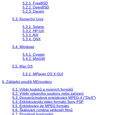
5.2.1. FreeBSD
5.2.2. OpenBSD
5.2.3. Darwin
5.3. Komerční Unix
5.3.1. Solaris
5.3.2. HP-UX
5.3.3. AIX
5.3.4. QNX
5.4. Windows
5.4.1.
Cygwin
5.4.2.
MinGW
5.5. Mac OS
5.5.1. MPlayer OS X GUI
6. Základní použití
MEncoder
u
6.1. Výběr kodeků a nosných formátů
6.2. Výběr vstupního souboru nebo zařízení
6.3. Dvouprůchodové enkódování MPEG-4 ("DivX")
6.4. Enkódovánído video formátu Sony PSP
6.5. Enkódování do MPEG formátu
6.6. Škálování (změna velikosti) filmů
6.7. Proudové kopírování