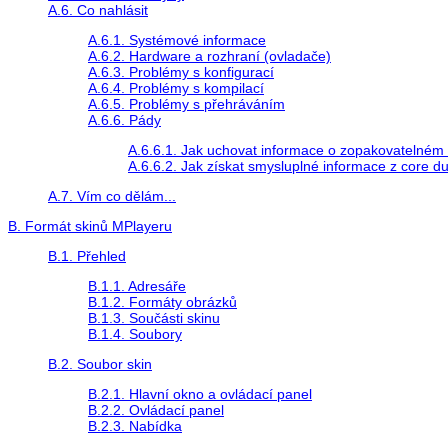
A.6. Co nahlásit
A.6.1. Systémové informace
A.6.2. Hardware a rozhraní (ovladače)
A.6.3. Problémy s konfigurací
A.6.4. Problémy s kompilací
A.6.5. Problémy s přehráváním
A.6.6. Pády
A.6.6.1. Jak uchovat informace o zopakovatelném
A.6.6.2. Jak získat smysluplné informace z core 
A.7. Vím co dělám...
B. Formát skinů
MPlayer
u
B.1. Přehled
B.1.1. Adresáře
B.1.2. Formáty obrázků
B.1.3. Součásti skinu
B.1.4. Soubory
B.2. Soubor skin
B.2.1. Hlavní okno a ovládací panel
B.2.2. Ovládací panel
B.2.3. Nabídka