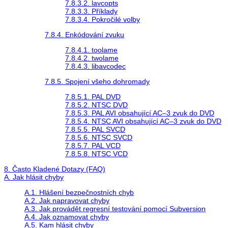
7.8.3.2. lavcopts
7.8.3.3. Příklady
7.8.3.4. Pokročilé volby
7.8.4. Enkódování zvuku
7.8.4.1. toolame
7.8.4.2. twolame
7.8.4.3. libavcodec
7.8.5. Spojení všeho dohromady
7.8.5.1. PAL DVD
7.8.5.2. NTSC DVD
7.8.5.3. PAL AVI obsahující AC–3 zvuk do DVD
7.8.5.4. NTSC AVI obsahující AC–3 zvuk do DVD
7.8.5.5. PAL SVCD
7.8.5.6. NTSC SVCD
7.8.5.7. PAL VCD
7.8.5.8. NTSC VCD
8. Často Kladené Dotazy (FAQ)
A. Jak hlásit chyby
A.1. Hlášení bezpečnostních chyb
A.2. Jak napravovat chyby
A.3. Jak provádět regresní testování pomocí Subversion
A.4. Jak oznamovat chyby
A.5. Kam hlásit chyby