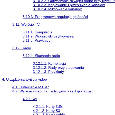
3.10.2.2. Odtwarzanie dźwięku mono przy użyciu 
3.10.2.3. Kopiowanie i przesuwanie kanałów
3.10.2.4. Miksowanie kanałów
3.10.3. Programowa regulacja głośności
3.11. Wejście TV
3.11.1. Kompilacja
3.11.2. Wskazówki użytkowania
3.11.3. Przykłady
3.12. Radio
3.12.1. Słuchanie radia
3.12.1.1. Kompilacja
3.12.1.2. Rady przy stosowaniu
3.12.1.3. Przykłady
4. Urządzenia wyjścia video
4.1. Ustawianie MTRR
4.2. Wyjścia video dla tradycyjnych kart graficznych
4.2.1. Xv
4.2.1.1. Karty 3dfx
4.2.1.2. Karty S3
4.2.1.3. Karty nVidia