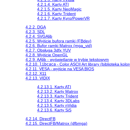
4.2.1.4. Karty ATI
4.2.1.5. Karty NeoMagic
4.2.1.6. Karty Trident
4.2.1.7. Karty Kyro/PowerVR
4.2.2. DGA
4.2.3. SDL
4.2.4. SVGAlib
4.2.5. Wyjście bufora ramki (FBdev)
4.2.6. Bufor ramki Matrox (mga_vid)
4.2.7. Obsługa 3dfx YUV
4.2.8. Wyjście OpenGL
4.2.9. AAlib - wyświetlanie w trybie tekstowym
4.2.10.
libcaca
- Color ASCII Art library (biblioteka kol
4.2.11. VESA - wyjście na VESA BIOS
4.2.12. X11
4.2.13. VIDIX
4.2.13.1. Karty ATI
4.2.13.2. Karty Matrox
4.2.13.3. Karty Trident
4.2.13.4. Karty 3DLabs
4.2.13.5. Karty nVidia
4.2.13.6. Karty SiS
4.2.14. DirectFB
4.2.15. DirectFB/Matrox (dfbmga)