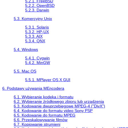
5.2.1. FreeBSD
5.2.2. OpenBSD
5.2.3. Darwin
5.3. Komercyjny Unix
5.3.1. Solaris
5.3.2. HP-UX
5.3.3. AIX
5.3.4. QNX
5.4. Windows
5.4.1.
Cygwin
5.4.2.
MinGW
5.5. Mac OS
5.5.1. MPlayer OS X GUI
6. Podstawy używania
MEncodera
6.1. Wybieranie kodeka i formatu
6.2. Wybieranie źródłowego zbioru lub urządzenia
6.3. Kodowanie dwuprzebiegowe MPEG-4 ("DivX")
6.4. Kodowanie do formatu video Sony PSP
6.5. Kodowanie do formatu MPEG
6.6. Przeskalowywanie filmów
6.7. Kopiowanie strumieni