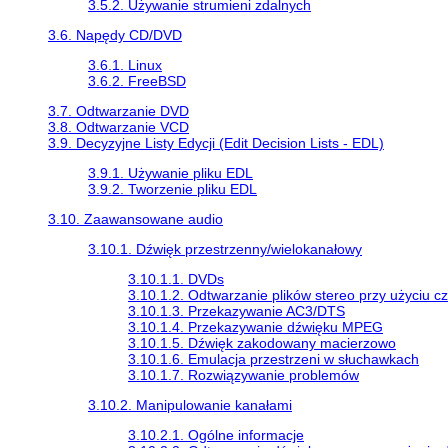
3.5.2. Używanie strumieni zdalnych
3.6. Napędy CD/DVD
3.6.1. Linux
3.6.2. FreeBSD
3.7. Odtwarzanie DVD
3.8. Odtwarzanie VCD
3.9. Decyzyjne Listy Edycji (Edit Decision Lists - EDL)
3.9.1. Używanie pliku EDL
3.9.2. Tworzenie pliku EDL
3.10. Zaawansowane audio
3.10.1. Dźwięk przestrzenny/wielokanałowy
3.10.1.1. DVDs
3.10.1.2. Odtwarzanie plików stereo przy użyciu c
3.10.1.3. Przekazywanie AC3/DTS
3.10.1.4. Przekazywanie dźwięku MPEG
3.10.1.5. Dźwięk zakodowany macierzowo
3.10.1.6. Emulacja przestrzeni w słuchawkach
3.10.1.7. Rozwiązywanie problemów
3.10.2. Manipulowanie kanałami
3.10.2.1. Ogólne informacje