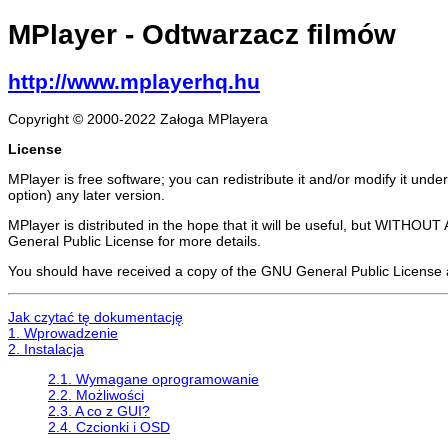
MPlayer
- Odtwarzacz filmów
http://www.mplayerhq.hu
Copyright © 2000-2022 Załoga MPlayera
License
MPlayer is free software; you can redistribute it and/or modify it und
option) any later version.
MPlayer is distributed in the hope that it will be useful, but 
General Public License for more details.
You should have received a copy of the GNU General Public License al
Jak czytać tę dokumentację
1. Wprowadzenie
2. Instalacja
2.1. Wymagane oprogramowanie
2.2. Możliwości
2.3. A co z GUI?
2.4. Czcionki i OSD