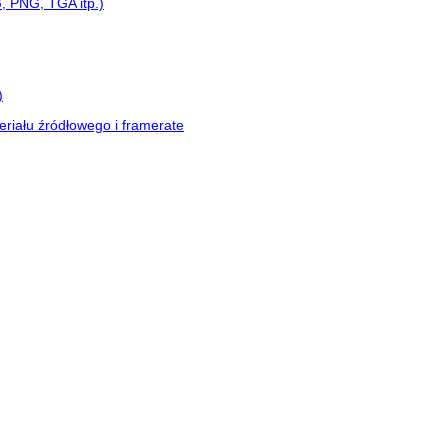
, PNG, TGA itp.)
)
eriału źródłowego i framerate