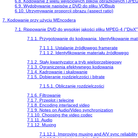
6.8. Kodowanie z wielu wejściowych plików obrazkowych (JPEG
6.9. Wydobywanie napisów z DVD do pliku VOBsub
6.10. Utrzymywanie proporcji obrazu (aspect ratio)
7. Kodowanie przy użyciu
MEncodera
7.1. Rippowanie DVD do wysokiej jakości pliku MPEG-4 ("DivX"
7.1.1. Przygotowanie do kodowania: Identyfikowanie mat
7.1.1.1. Ustalanie źródłowego framerate
7.1.1.2. Identyfikowanie materiału źródłowego
7.1.2. Stały kwantyzator a tryb wieloprzebiegowy
7.1.3. Ograniczenia efektywnego kodowania
7.1.4. Kadrowanie i skalowanie
7.1.5. Dobieranie rozdzielczości i bitrate
7.1.5.1. Obliczanie rozdzielczości
7.1.6. Filtrowanie
7.1.7. Przeplot i telecine
7.1.8. Encoding interlaced video
7.1.9. Notes on Audio/Video synchronization
7.1.10. Choosing the video codec
7.1.11. Audio
7.1.12. Muxing
7.1.12.1. Improving muxing and A/V sync reliability