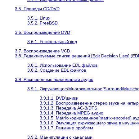
3.5. Приводы CD/DVD
3.5.1. Linux
3.5.2. FreeBSD
3.6. Воспроизведение DVD
3.6.1. Региональный код
3.7. Воспроизведение VCD
3.8. Редактируемые списки решений [Edit Decision Lists] (ED
3.8.1. Использование EDL файлов
3.8.2. Создание EDL файлов
3.9. Расширенные возможности аудио
3.9.1. Окружающее/Многоканальное[Surround/Multich
3.9.1.1. DVD'шники
3.9.1.2. Воспроизведение стерео звука на четы
3.9.1.3. Передача AC-3/DTS
3.9.1.4. Передача MPEG аудио
3.9.1.5. Matrix-кодированное[matrix-encoded] ау
3.9.1.6. Эмуляция окружающего звука в наушни
3.9.1.7. Решение проблем
3.9.2. Манипуляции с каналами