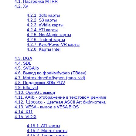
4.1. Настройка MTRR
4.2. Xv
4.2.1. 3dfx карты
4.2.2. S3 карты
4.2.3. nVidia карты
4.2.4. ATI карты
4.2.5. NeoMagic карты
4.2.6. Trident карты
4.2.7. Kyro/PowerVR карты
4.2.8. Карты Intel
4.3. DGA
4.4. SDL
4.5. SVGAlib
4.6. Вывод во фреймбуфер (FBdev)
4.7. Matrox фреймбуфер (mga_vid)
4.8. Поддержка 3Dfx YUV
4.9. tdfx_vid
4.10. OpenGL вывод
4.11. AAlib - отображение в текстовом режиме
4.12.
libcaca
- Цветная ASCII Art библиотека
4.13. VESA - вывод в VESA BIOS
4.14. X11
4.15. VIDIX
4.15.1. ATI карты
4.15.2. Matrox карты
4.15.3. Trident карты