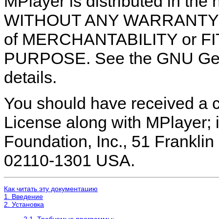
MPlayer is distributed in the h
WITHOUT ANY WARRANTY; wit
of MERCHANTABILITY or F
PURPOSE. See the GNU Gene
details.
You should have received a 
License along with MPlayer; i
Foundation, Inc., 51 Franklin 
02110-1301 USA.
Как читать эту документацию
1. Введение
2. Установка
2.1. Требуемые программы: