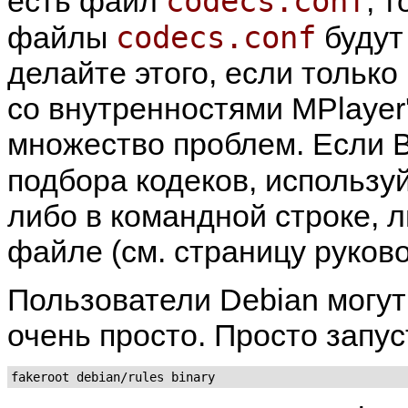
codecs.conf
есть файл
, 
codecs.conf
файлы
будут
делайте этого, если только
со внутренностями
MPlayer
множество проблем. Если В
подбора кодеков, использу
либо в командной строке,
файле (см. страницу руково
Пользователи Debian могут 
очень просто. Просто запус
fakeroot debian/rules binary