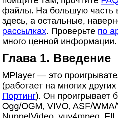
поищите там, прочтите
FA
файлы. На большую часть 
здесь, а остальные, навер
рассылках
. Проверьте
по а
много ценной информации.
Глава 1. Введение
MPlayer
— это проигрывате
(работает на многих других
Портинг
). Он проигрывает 
Ogg/OGM, VIVO, ASF/WMA/
NuppelVideo, yuv4mpeg, FI