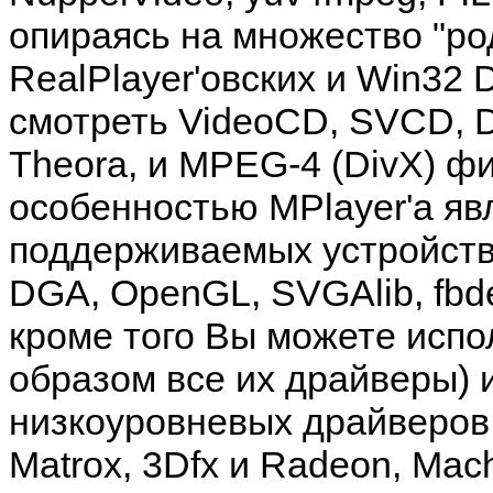
опираясь на множество "ро
RealPlayer'овских и Win32 
смотреть VideoCD, SVCD, DV
Theora, и MPEG-4 (DivX) ф
особенностью
MPlayer
'а я
поддерживаемых устройств 
DGA, OpenGL, SVGAlib, fbdev,
кроме того Вы можете испо
образом все их драйверы) 
низкоуровневых драйверов 
Matrox, 3Dfx и Radeon, Mac