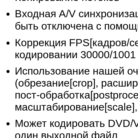
Входная A/V синхрониза
быть отключена с помо
Коррекция FPS[кадров/с
кодировании 30000/1001 
Использование нашей оч
(обрезание[crop], расшир
пост-обработка[postproces
масштабирование[scale]
Может кодировать DVD/V
один выходной файл