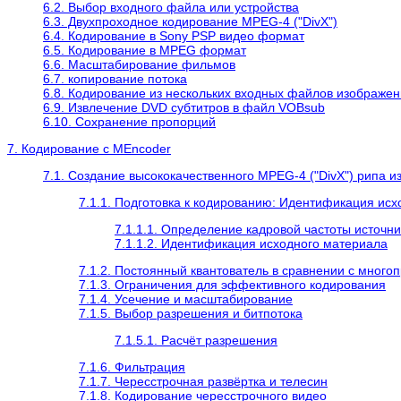
6.2. Выбор входного файла или устройства
6.3. Двухпроходное кодирование MPEG-4 ("DivX")
6.4. Кодирование в Sony PSP видео формат
6.5. Кодирование в MPEG формат
6.6. Масштабирование фильмов
6.7. копирование потока
6.8. Кодирование из нескольких входных файлов изображен
6.9. Извлечение DVD субтитров в файл VOBsub
6.10. Сохранение пропорций
7. Кодирование с
MEncoder
7.1. Создание высококачественного MPEG-4 ("DivX") рипа 
7.1.1. Подготовка к кодированию: Идентификация исх
7.1.1.1. Определение кадровой частоты источни
7.1.1.2. Идентификация исходного материала
7.1.2. Постоянный квантователь в сравнении с много
7.1.3. Ограничения для эффективного кодирования
7.1.4. Усечение и масштабирование
7.1.5. Выбор разрешения и битпотока
7.1.5.1. Расчёт разрешения
7.1.6. Фильтрация
7.1.7. Чересстрочная развёртка и телесин
7.1.8. Кодирование чересстрочного видео