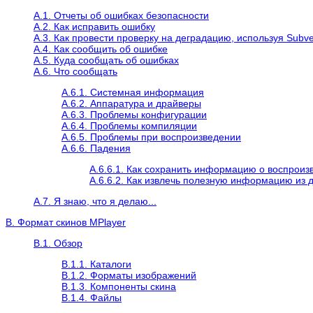
A.1. Отчеты об ошибках безопасности
A.2. Как исправить ошибку
A.3. Как провести проверку на деградацию, используя Subve
A.4. Как сообщить об ошибке
A.5. Куда сообщать об ошибках
A.6. Что сообщать
A.6.1. Системная информация
A.6.2. Аппаратура и драйверы
A.6.3. Проблемы конфигурации
A.6.4. Проблемы компиляции
A.6.5. Проблемы при воспроизведении
A.6.6. Падения
A.6.6.1. Как сохранить информацию о воспрои
A.6.6.2. Как извлечь полезную информацию из 
A.7. Я знаю, что я делаю...
B. Формат скинов
MPlayer
B.1. Обзор
B.1.1. Каталоги
B.1.2. Форматы изображений
B.1.3. Компоненты скина
B.1.4. Файлы