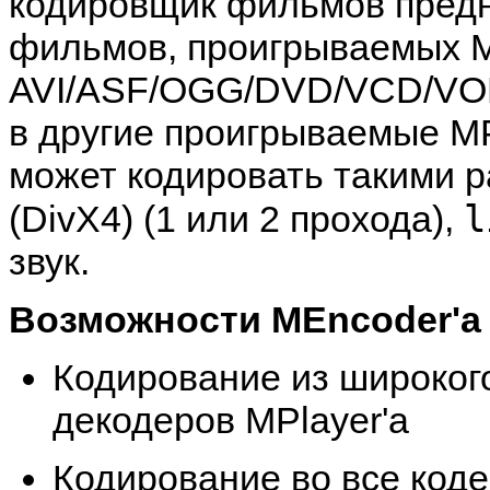
кодировщик фильмов предн
фильмов, проигрываемых M
AVI/ASF/OGG/DVD/VCD/VO
в другие проигрываемые
MP
может кодировать такими 
l
(DivX4) (1 или 2 прохода),
звук.
Возможности
MEncoder
'а
Кодирование из широког
декодеров
MPlayer'а
Кодирование во все код