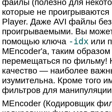
файлы (полезно для некото
которые не проигрываются
Player
. Даже AVI файлы бе
проигрываемыми. Вы может
-idx
помощью ключа
или 
MEncoder
'а, таким образо
перемещаться по фильму! К
качество — наиболее важны
изумительна. Кроме того и
фильтров для манипуляции 
MEncoder
(Кодировщик фи