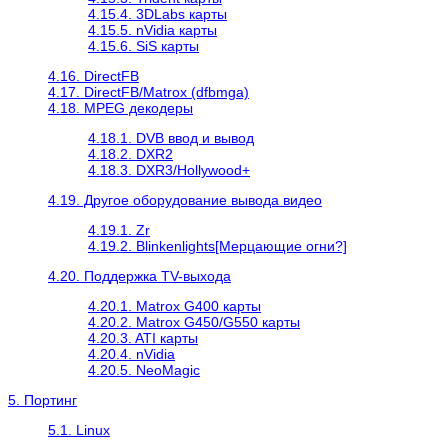
4.15.4. 3DLabs карты
4.15.5. nVidia карты
4.15.6. SiS карты
4.16. DirectFB
4.17. DirectFB/Matrox (dfbmga)
4.18. MPEG декодеры
4.18.1. DVB ввод и вывод
4.18.2. DXR2
4.18.3. DXR3/Hollywood+
4.19. Другое оборудование вывода видео
4.19.1. Zr
4.19.2. Blinkenlights[Мерцающие огни?]
4.20. Поддержка TV-выхода
4.20.1. Matrox G400 карты
4.20.2. Matrox G450/G550 карты
4.20.3. ATI карты
4.20.4. nVidia
4.20.5. NeoMagic
5. Портинг
5.1. Linux