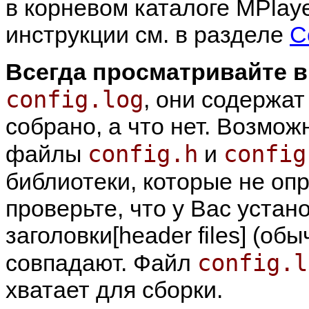
в корневом каталоге
MPlaye
инструкции см. в разделе
С
Всегда просматривайте 
config.log
, они содержат
собрано, а что нет. Возмо
config.h
config
файлы
и
библиотеки, которые не о
проверьте, что у Вас уста
заголовки[header files] (об
config.l
совпадают. Файл
хватает для сборки.