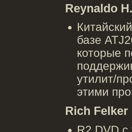
Reynaldo H.
Китайский
базе ATJ
которые 
поддержи
утилит/пр
этими пр
Rich Felker
R2 DVD с