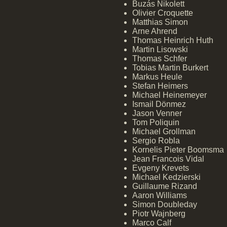
Buzás Nikolett
Olivier Croquette
Matthias Simon
Arne Ahrend
Thomas Heinrich Huth
Martin Lisowski
Thomas Schfer
Tobias Martin Burkert
Markus Heule
Stefan Heimers
Michael Heinemeyer
Ismail Dönmez
Jason Venner
Tom Poliquin
Michael Grollman
Sergio Robla
Kornelis Pieter Boomsma
Jean Francois Vidal
Evgeny Krevets
Michael Kedzierski
Guillaume Rizand
Aaron Williams
Simon Doubleday
Piotr Wajnberg
Marco Calf