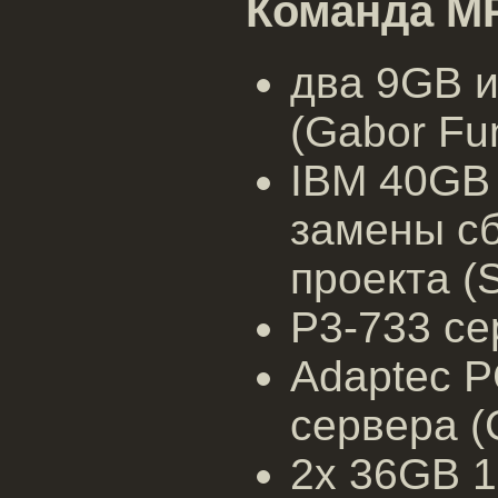
Команда MP
два 9GB 
(Gabor Fu
IBM 40GB 
замены сб
проекта (S
P3-733 се
Adaptec P
сервера (C
2x 36GB 1