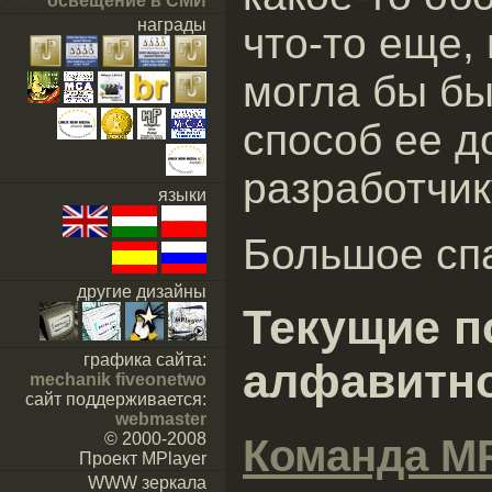
освещение в СМИ
награды
что-то еще,
могла бы б
способ ее д
разработчик
языки
Большое сп
другие дизайны
Текущие п
графика сайта:
алфавитно
mechanik fiveonetwo
сайт поддерживается:
webmaster
© 2000-2008
Команда MP
Проект MPlayer
WWW зеркала