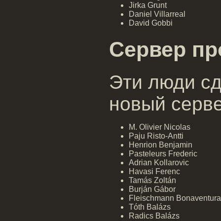
Jirka Grunt
Daniel Villarreal
David Gobbi
Сервер пр
Эти люди с
новый серве
M. Olivier Nicolas
Paju Risto-Antti
Henrion Benjamin
Pasteleurs Frederic
Adrian Kollarovic
Havasi Ferenc
Tamás Zoltán
Burján Gábor
Fleischmann Bonaventura
Tóth Balázs
Radics Balázs