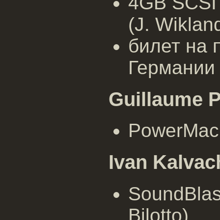
4GB SCSI 
(J. Wiklan
билет на 
Германии 
Guillaume P
PowerMac
Ivan Kalvac
SoundBlas
Bilotto)