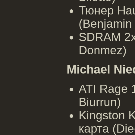
Тюнер Ha
(Benjamin
SDRAM 2x
Donmez)
Michael Ni
ATI Rage 
Biurrun)
Kingston 
карта (Die