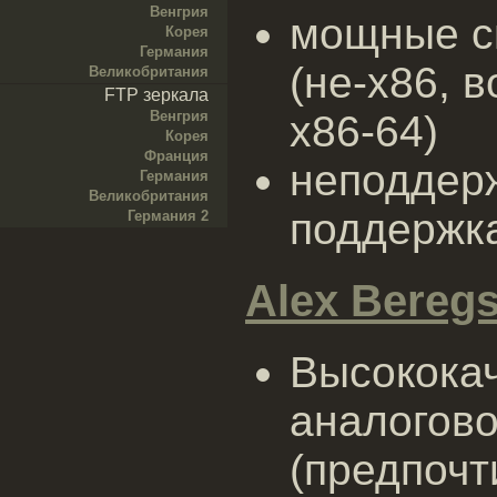
Венгрия
мощные с
Корея
Германия
(не-x86, 
Великобритания
FTP зеркала
Венгрия
x86-64)
Корея
Франция
неподдер
Германия
Великобритания
поддержка
Германия 2
Alex Beregs
Высококач
аналогово
(предпочт