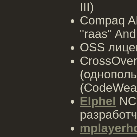
III)
Compaq Al
"raas" And
OSS лицен
CrossOver
(однополь
(CodeWea
Elphel
NC3
разработч
mplayerh