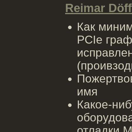
Reimar Döff
Как мини
PCIe граф
исправле
(проивзод
Пожертво
имя
Какое-ни
оборудова
отладки M