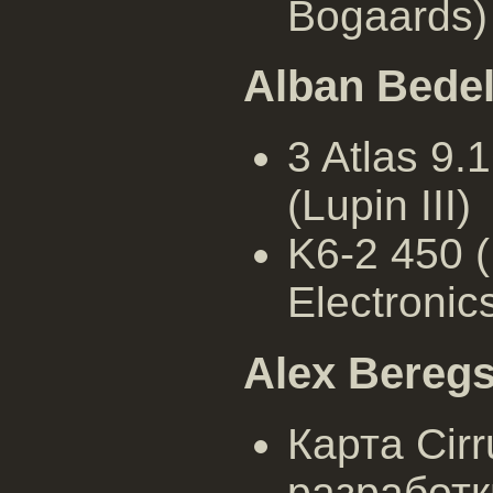
Bogaards)
Alban Bede
3 Atlas 9
(Lupin III)
K6-2 450 (
Electronic
Alex Beregs
Карта Cir
разработк