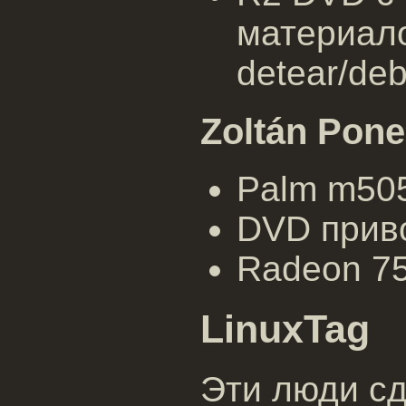
материал
detear/deb
Zoltán Pone
Palm m505 
DVD приво
Radeon 75
LinuxTag
Эти люди с