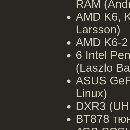
RAM (Andr
AMD K6, K6
Larsson)
AMD K6-2 
6 Intel Pe
(Laszlo Bal
ASUS GeF
Linux)
DXR3 (UHU
BT878 тюн