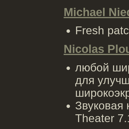
Michael Ni
Fresh patc
Nicolas Plo
любой ши
для улуч
широкоэкр
Звуковая 
Theater 7