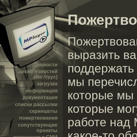
Пожертво
Пожертвован
выразить ва
поддержать 
новости
архив новостей
(англ/рус)
мы перечис
загрузка
информация
которые мы 
документация
списки рассылки
которые мог
скриншоты
пожертвования
работе над 
сопутствующие
проекты
какое-то об