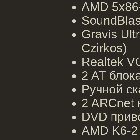
AMD 5x86-
SoundBlast
Gravis Ult
Czirkos)
Realtek VG
2 AT блока
Ручной ска
2 ARCnet 
DVD приво
AMD K6-2 