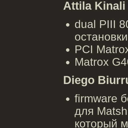
Attila Kinali
dual PIII 
остановки
PCI Matro
Matrox G40
Diego Biurr
firmware 
для Matsh
который м