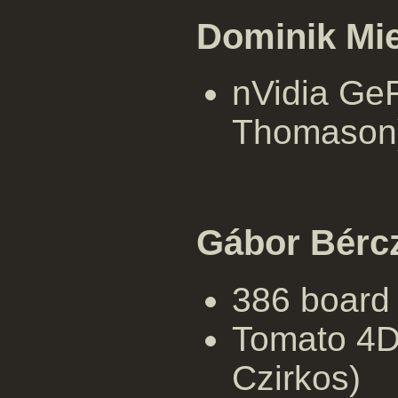
Dominik Mie
nVidia GeF
Thomason
Gábor Bérc
386 board 
Tomato 4D
Czirkos)