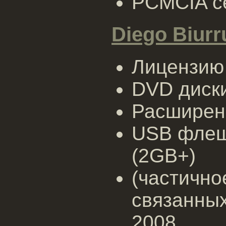
PCMCIA се
Diego Biurr
Лицензию 
DVD диски
Расширен
USB флеш
(2GB+)
(частично
связанных
2008