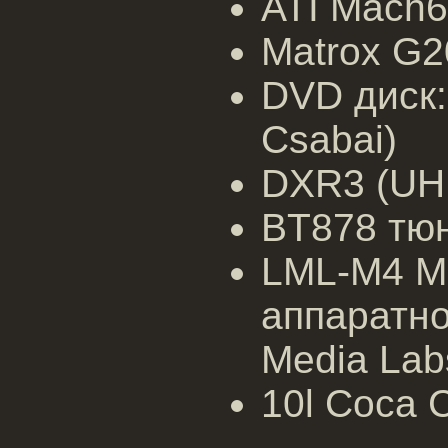
ATI Mach6
Matrox G2
DVD диск:
Csabai)
DXR3 (UHU
BT878 тюн
LML-M4 MP
аппаратно
Media Lab
10l Coca C