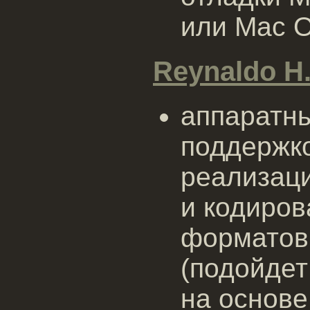
или Mac O
Reynaldo H.
аппаратны
поддержк
реализаци
и кодиров
форматов
(подойде
на основе