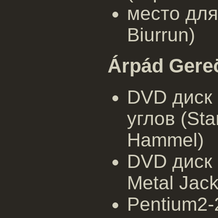
место для
Biurrun)
Árpád Gere
DVD диск 
углов (Sta
Hammel)
DVD диск с
Metal Jack
Pentium2-