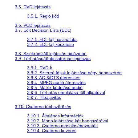
3.5. DVD lejátszás
3.5.1. Régió kód
3.6. VCD lejátszás
3.7. Edit Decision Lists (EDL)
3.7.1. EDL fájl használata
3.7.2. EDL fájl készítése
3.8. Szinkronizált lejátszás hálózaton
3.9. Térhatású/többcsatornás lejátszás
3.9.1. DVD-k
3.9.2. Sztereó fájlok lejátszása négy hangszórón
3.9.3. AC-3/DTS áteresztés
3.9.4. MPEG audió áteresztés
3.9.5. Mátrix-kódolású audió
3.9.6. Térhatás emulálása fülhallgatóval
3.9.7. Hibajavítás
3.10. Csatorna többszörözés
3.10.1. Általános információk
3.10.2. Mono lejátszása két hangszóróval
3.10.3. Csatorna másolás/mozgatás
3.10.4. Csatorna keverés