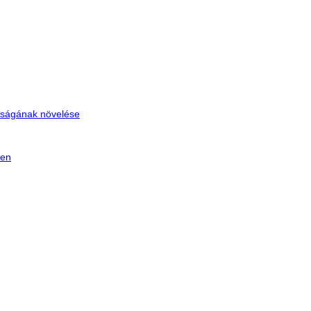
tóságának növelése
ken