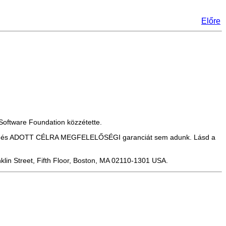
Előre
Software Foundation közzétette.
ÁGI és ADOTT CÉLRA MEGFELELŐSÉGI garanciát sem adunk. Lásd a
klin Street, Fifth Floor, Boston, MA 02110-1301 USA.