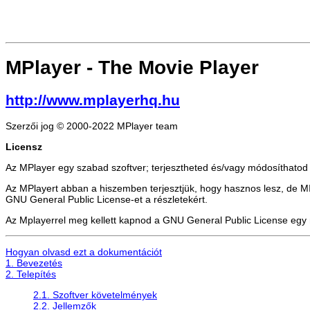
MPlayer
- The Movie Player
http://www.mplayerhq.hu
Szerzői jog © 2000-2022 MPlayer team
Licensz
Az MPlayer egy szabad szoftver; terjesztheted és/vagy módosíthatod 
Az MPlayert abban a hiszemben terjesztjük, hogy hasznos lesz
GNU General Public License-et a részletekért.
Az Mplayerrel meg kellett kapnod a GNU General Public License egy má
Hogyan olvasd ezt a dokumentációt
1. Bevezetés
2. Telepítés
2.1. Szoftver követelmények
2.2. Jellemzők