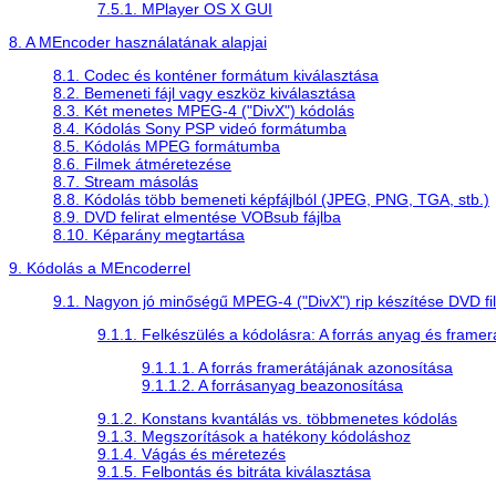
7.5.1. MPlayer OS X GUI
8. A
MEncoder
használatának alapjai
8.1. Codec és konténer formátum kiválasztása
8.2. Bemeneti fájl vagy eszköz kiválasztása
8.3. Két menetes MPEG-4 ("DivX") kódolás
8.4. Kódolás Sony PSP videó formátumba
8.5. Kódolás MPEG formátumba
8.6. Filmek átméretezése
8.7. Stream másolás
8.8. Kódolás több bemeneti képfájlból (JPEG, PNG, TGA, stb.)
8.9. DVD felirat elmentése VOBsub fájlba
8.10. Képarány megtartása
9. Kódolás a
MEncoder
rel
9.1. Nagyon jó minőségű MPEG-4 ("DivX") rip készítése DVD fi
9.1.1. Felkészülés a kódolásra: A forrás anyag és frame
9.1.1.1. A forrás framerátájának azonosítása
9.1.1.2. A forrásanyag beazonosítása
9.1.2. Konstans kvantálás vs. többmenetes kódolás
9.1.3. Megszorítások a hatékony kódoláshoz
9.1.4. Vágás és méretezés
9.1.5. Felbontás és bitráta kiválasztása