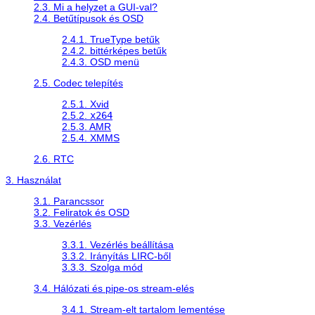
2.3. Mi a helyzet a GUI-val?
2.4. Betűtípusok és OSD
2.4.1. TrueType betűk
2.4.2. bittérképes betűk
2.4.3. OSD menü
2.5. Codec telepítés
2.5.1. Xvid
2.5.2.
x264
2.5.3. AMR
2.5.4. XMMS
2.6. RTC
3. Használat
3.1. Parancssor
3.2. Feliratok és OSD
3.3. Vezérlés
3.3.1. Vezérlés beállítása
3.3.2. Irányítás LIRC-ből
3.3.3. Szolga mód
3.4. Hálózati és pipe-os stream-elés
3.4.1. Stream-elt tartalom lementése