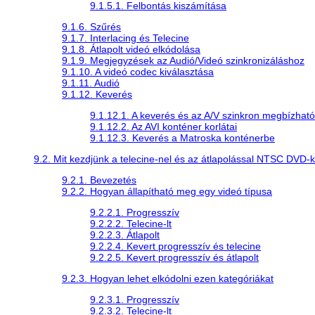
9.1.5.1. Felbontás kiszámítása
9.1.6. Szűrés
9.1.7. Interlacing és Telecine
9.1.8. Átlapolt videó elkódolása
9.1.9. Megjegyzések az Audió/Videó szinkronizáláshoz
9.1.10. A videó codec kiválasztása
9.1.11. Audió
9.1.12. Keverés
9.1.12.1. A keverés és az A/V szinkron megbízha
9.1.12.2. Az AVI konténer korlátai
9.1.12.3. Keverés a Matroska konténerbe
9.2. Mit kezdjünk a telecine-nel és az átlapolással NTSC DVD-
9.2.1. Bevezetés
9.2.2. Hogyan állapítható meg egy videó típusa
9.2.2.1. Progresszív
9.2.2.2. Telecine-lt
9.2.2.3. Átlapolt
9.2.2.4. Kevert progresszív és telecine
9.2.2.5. Kevert progresszív és átlapolt
9.2.3. Hogyan lehet elkódolni ezen kategóriákat
9.2.3.1. Progresszív
9.2.3.2. Telecine-lt