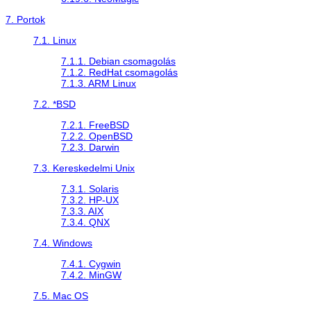
7. Portok
7.1. Linux
7.1.1. Debian csomagolás
7.1.2. RedHat csomagolás
7.1.3. ARM Linux
7.2. *BSD
7.2.1. FreeBSD
7.2.2. OpenBSD
7.2.3. Darwin
7.3. Kereskedelmi Unix
7.3.1. Solaris
7.3.2. HP-UX
7.3.3. AIX
7.3.4. QNX
7.4. Windows
7.4.1.
Cygwin
7.4.2.
MinGW
7.5. Mac OS