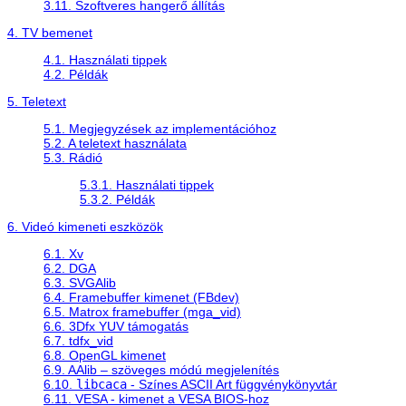
3.11. Szoftveres hangerő állítás
4. TV bemenet
4.1. Használati tippek
4.2. Példák
5. Teletext
5.1. Megjegyzések az implementációhoz
5.2. A teletext használata
5.3. Rádió
5.3.1. Használati tippek
5.3.2. Példák
6. Videó kimeneti eszközök
6.1. Xv
6.2. DGA
6.3. SVGAlib
6.4. Framebuffer kimenet (FBdev)
6.5. Matrox framebuffer (mga_vid)
6.6. 3Dfx YUV támogatás
6.7. tdfx_vid
6.8. OpenGL kimenet
6.9. AAlib – szöveges módú megjelenítés
6.10.
libcaca
- Színes ASCII Art függvénykönyvtár
6.11. VESA - kimenet a VESA BIOS-hoz