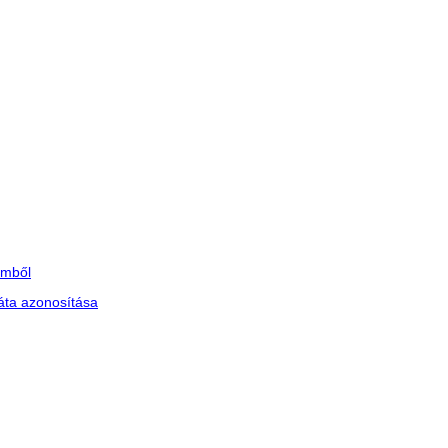
lmből
ráta azonosítása