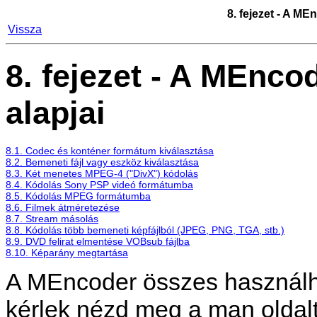
8. fejezet - A
MEn
Vissza
8. fejezet - A
MEncod
alapjai
8.1. Codec és konténer formátum kiválasztása
8.2. Bemeneti fájl vagy eszköz kiválasztása
8.3. Két menetes MPEG-4 ("DivX") kódolás
8.4. Kódolás Sony PSP videó formátumba
8.5. Kódolás MPEG formátumba
8.6. Filmek átméretezése
8.7. Stream másolás
8.8. Kódolás több bemeneti képfájlból (JPEG, PNG, TGA, stb.)
8.9. DVD felirat elmentése VOBsub fájlba
8.10. Képarány megtartása
A
MEncoder
összes használh
kérlek nézd meg a man oldalt