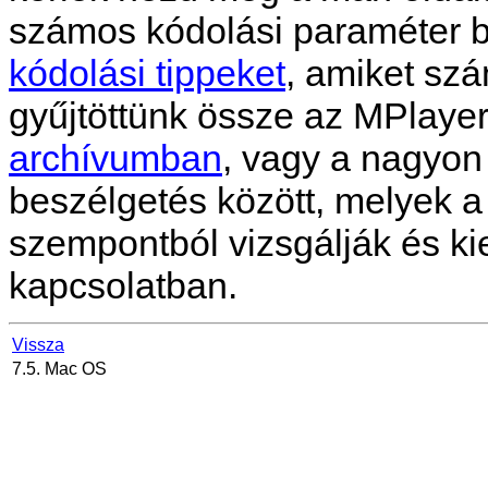
számos kódolási paraméter bő
kódolási tippeket
, amiket szá
gyűjtöttünk össze az MPlayer
archívumban
, vagy a nagyon
beszélgetés között, melyek 
szempontból vizsgálják és ki
kapcsolatban.
Vissza
7.5. Mac OS