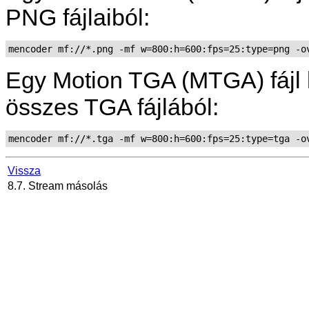
PNG fájlaiból:
mencoder mf://*.png -mf w=800:h=600:fps=25:type=png -o
Egy Motion TGA (MTGA) fájl l
összes TGA fájlából:
mencoder mf://*.tga -mf w=800:h=600:fps=25:type=tga -o
Vissza
8.7. Stream másolás