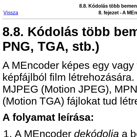
8.8. Kódolás több bemene
Vissza
8. fejezet - A
MEn
8.8. Kódolás több bem
PNG, TGA, stb.)
A
MEncoder
képes egy vagy
képfájlból film létrehozásár
MJPEG (Motion JPEG), MPN
(Motion TGA) fájlokat tud létr
A folyamat leírása:
A
MEncoder
dekódolja
a b