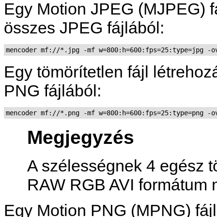
Egy Motion JPEG (MJPEG) fáj
összes JPEG fájlából:
mencoder mf://*.jpg -mf w=800:h=600:fps=25:type=jpg -o
Egy tömörítetlen fájl létreho
PNG fájlából:
mencoder mf://*.png -mf w=800:h=600:fps=25:type=png -o
Megjegyzés
A szélességnek 4 egész tö
RAW RGB AVI formátum m
Egy Motion PNG (MPNG) fájl 