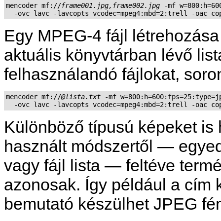
mencoder mf://
frame001.jpg,frame002.jpg
 -mf w=800:h=60
  -ovc lavc -lavcopts vcodec=mpeg4:mbd=2:trell -oac co
Egy MPEG-4 fájl létrehozása J
aktuális könyvtárban lévő list
felhasználandó fájlokat, soro
mencoder mf://
@lista.txt
 -mf w=800:h=600:fps=25:type=jp
  -ovc lavc -lavcopts vcodec=mpeg4:mbd=2:trell -oac co
Különböző típusú képeket is 
használt módszertől — egyedi
vagy fájl lista — feltéve te
azonosak. Így például a cím 
bemutató készülhet JPEG fé