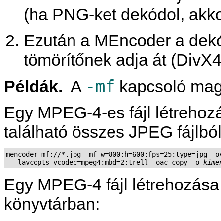
(ha PNG-ket dekódol, akk
Ezután a
MEncoder
a dekó
tömörítőnek adja át (DivX
-mf
Példák.
A
kapcsoló magy
Egy MPEG-4-es fájl létrehozá
található összes JPEG fájlból
mencoder mf://*.jpg -mf w=800:h=600:fps=25:type=jpg -ov
  -lavcopts vcodec=mpeg4:mbd=2:trell -oac copy -o 
kime
Egy MPEG-4 fájl létrehozása 
könyvtárban: