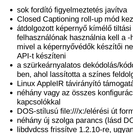
sok fordító figyelmeztetés javítva
Closed Captioning roll-up mód ke
átdolgozott képernyő kímélő tiltás
felhasználónak használnia kell a 
mivel a képernyővédők készítői 
API-t készíteni
a szürkeárnyalatos dekódolás/kódo
ben, ahol lassította a színes feldo
Linux AppleIR távirányító támogat
néhány vagy az összes konfigurációs
kapcsolókkal
DOS-stílusú file:///x:/elérési út 
néhány új szolga parancs (lásd DO
libdvdcss frissítve 1.2.10-re, ugy