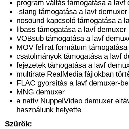
program váltás támogatása a lavf
-slang támogatása a lavf demuxer
nosound kapcsoló támogatása a l
libass támogatása a lavf demuxer
VOBsub támogatása a lavf demux
MOV felirat formátum támogatása
csatolmányok támogatása a lavf 
fejezetek támogatása a lavf demu
multirate RealMedia fájlokban tör
FLAC gyorsítás a lavf demuxer-be
MNG demuxer
a natív NuppelVideo demuxer eltáv
használunk helyette
Szűrők: