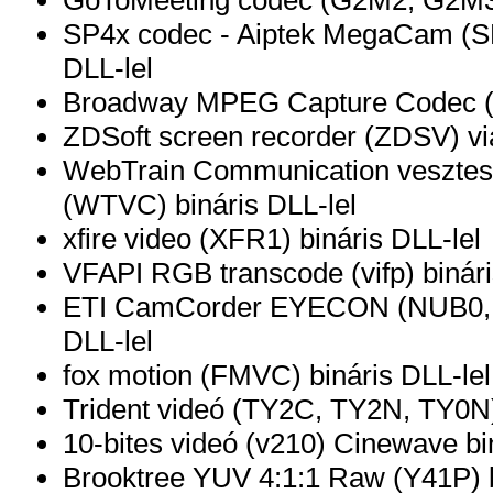
SP4x codec - Aiptek MegaCam (SP4
DLL-lel
Broadway MPEG Capture Codec (B
ZDSoft screen recorder (ZDSV) vi
WebTrain Communication vesztes
(WTVC) bináris DLL-lel
xfire video (XFR1) bináris DLL-lel
VFAPI RGB transcode (vifp) binári
ETI CamCorder EYECON (NUB0, 
DLL-lel
fox motion (FMVC) bináris DLL-lel
Trident videó (TY2C, TY2N, TY0N)
10-bites videó (v210) Cinewave bi
Brooktree YUV 4:1:1 Raw (Y41P) b