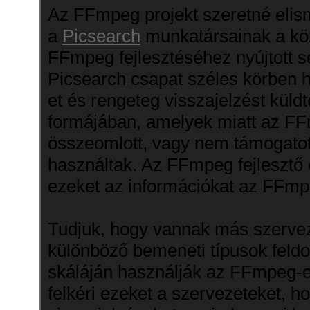
Az FFmpeg projekt szeretné eli
a
Picsearch
munkatársainak a kö
FFmpeg fejlesztéséhez nyújtott s
Picsearch csapat széles körben 
et és rengeteg visszajelzést küldt
formájában, amelyek miatt az F
összeomlott, vagy nem támogatot
használtak. Az FFmpeg fejlesztő 
ezeket az információkat az FFmpe
Tudjuk, hogy vannak más szervez
különböző bemeneti típusok feld
skáláján használják az FFmpeg-
felkéri ezeket a szervezeteket, h