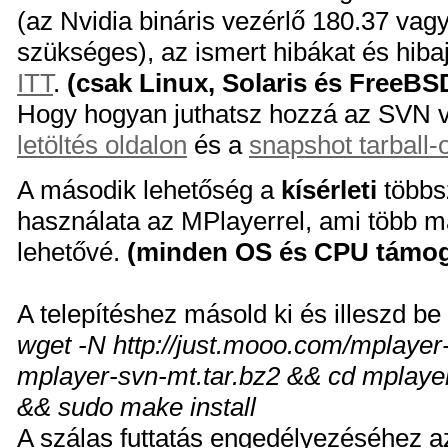
(az Nvidia bináris vezérlő 180.37 vagy
szükséges), az ismert hibákat és hiba
ITT
.
(csak Linux, Solaris és FreeBS
Hogy hogyan juthatsz hozzá az SVN ve
letöltés oldalon
és a
snapshot tarball-
A második lehetőség a
kísérleti
többs
használata az MPlayerrel, ami több m
lehetővé.
(minden OS és CPU támog
A telepítéshez másold ki és illeszd be
wget -N http://just.mooo.com/mplayer-
mplayer-svn-mt.tar.bz2 && cd mplaye
&& sudo make install
A szálas futtatás engedélyezéséhez 