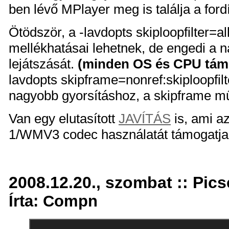
ben lévő MPlayer meg is találja a ford
Ötödször, a -lavdopts skiploopfilter=a
mellékhatásai lehetnek, de engedi a n
lejátszását.
(minden OS és CPU tám
lavdopts skipframe=nonref:skiploopfil
nagyobb gyorsításhoz, a skipframe m
Van egy elutasított
JAVÍTÁS
is, ami a
1/WMV3 codec használatát támogatja
2008.12.20., szombat :: Pics
Írta: Compn