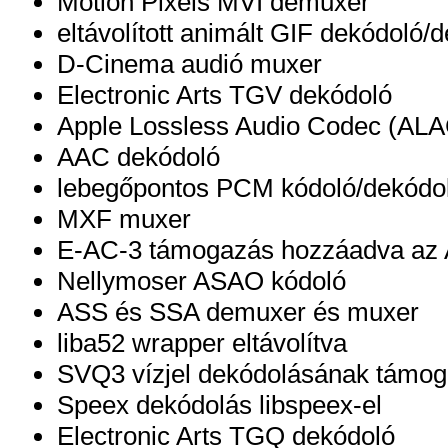
Motion Pixels MVI demuxer
eltávolított animált GIF dekódoló
D-Cinema audió muxer
Electronic Arts TGV dekódoló
Apple Lossless Audio Codec (ALA
AAC dekódoló
lebegőpontos PCM kódoló/dekódo
MXF muxer
E-AC-3 támogazás hozzáadva az 
Nellymoser ASAO kódoló
ASS és SSA demuxer és muxer
liba52 wrapper eltávolítva
SVQ3 vízjel dekódolásának támog
Speex dekódolás libspeex-el
Electronic Arts TGQ dekódoló