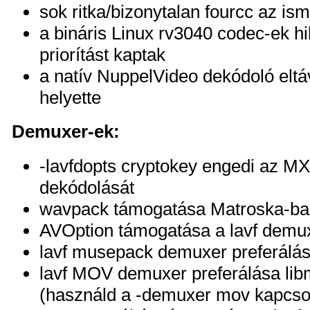
sok ritka/bizonytalan fourcc az i
a bináris Linux rv3040 codec-ek h
priorítást kaptak
a natív NuppelVideo dekódoló eltáv
helyette
Demuxer-ek:
-lavfdopts cryptokey engedi az MX
dekódolását
wavpack támogatása Matroska-ba
AVOption támogatása a lavf demu
lavf musepack demuxer preferálás
lavf MOV demuxer preferálása li
(használd a -demuxer mov kapcso