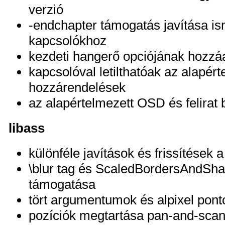
verzió
-endchapter támogatás javítása i
kapcsolókhoz
kezdeti hangerő opciójának hozz
kapcsolóval letilthatóak az alapért
hozzárendelések
az alapértelmezett OSD és felirat 
libass
különféle javítások és frissítések 
\blur tag és ScaledBordersAndSh
támogatása
tört argumentumok és alpixel pon
pozíciók megtartása pan-and-scan