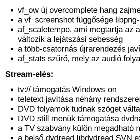
vf_ow új overcomplete hang zajme
a vf_screenshot függősége libpng-r
af_scaletempo, ami megtartja az a
változik a lejátszási sebesség
a több-csatornás újrarendezés jav
af_stats szűrő, mely az audió folya
Stream-elés:
tv:// támogatás Windows-on
teletext javítása néhány rendszere
DVD folyamok tudnak szöget válta
DVD still menük támogatása dvdna
a TV szabvány külön megadható 
a belső dvdread libdvdread SVN ex