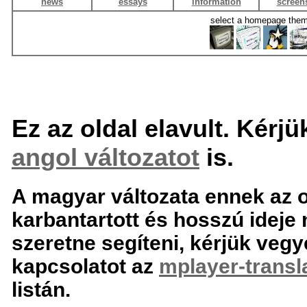
news
essays
information
screen
select a homepage the
Ez az oldal elavult. Kérjü
angol változatot
is.
A magyar változata ennek az 
karbantartott és hosszú ideje 
szeretne segíteni, kérjük vegy
kapcsolatot az
mplayer-transl
listán.