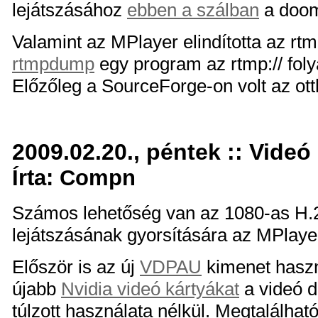
lejátszásához
ebben a szálban
a doom
Valamint az MPlayer elindította az rt
rtmpdump
egy program az rtmp:// foly
Előzőleg a SourceForge-on volt az ot
2009.02.20., péntek :: Videó
Írta: Compn
Számos lehetőség van az 1080-as H.
lejátszásának gyorsítására az MPlaye
Először is az új
VDPAU
kimenet haszn
újabb
Nvidia videó kártyákat
a videó 
túlzott használata nélkül. Megtalálh