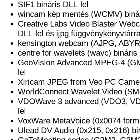
SIF1 bináris DLL-lel
wincam kép mentés (WCMV) binár
Creative Labs Video Blaster Web
DLL-lel és ijpg függvénykönyvtárra
kensington webcam (AJPG, ABYR) 
centre for wavelets (wavc) bináris
GeoVision Advanced MPEG-4 (GM
lel
Xiricam JPEG from Veo PC Camera
WorldConnect Wavelet Video (SMS
VDOWave 3 advanced (VDO3, VD
lel
VoxWare MetaVoice (0x0074 formá
Ulead DV Audio (0x215, 0x216) bin
GoToMeeting codec (G2M2, G2M3) 