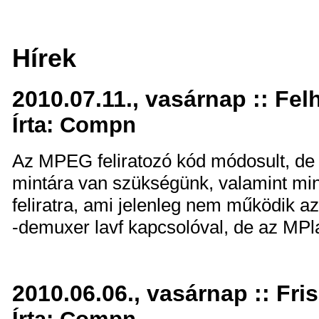
Hírek
2010.07.11., vasárnap :: Fel
Írta: Compn
Az MPEG feliratozó kód módosult, de
mintára van szükségünk, valamint 
feliratra, ami jelenleg nem működik 
-demuxer lavf kapcsolóval, de az MP
2010.06.06., vasárnap :: Fri
Írta: Compn