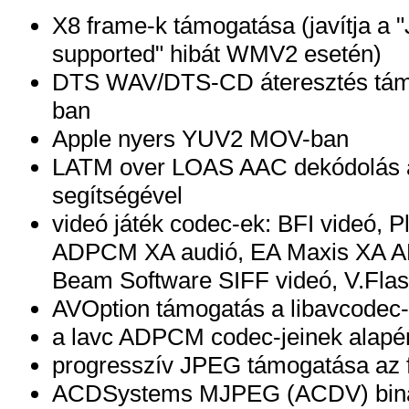
X8 frame-k támogatása (javítja a "J
supported" hibát WMV2 esetén)
DTS WAV/DTS-CD áteresztés tám
ban
Apple nyers YUV2 MOV-ban
LATM over LOAS AAC dekódolás a 
segítségével
videó játék codec-ek: BFI videó, 
ADPCM XA audió, EA Maxis XA A
Beam Software SIFF videó, V.Fla
AVOption támogatás a libavcodec
a lavc ADPCM codec-jeinek alapér
progresszív JPEG támogatása az 
ACDSystems MJPEG (ACDV) binári