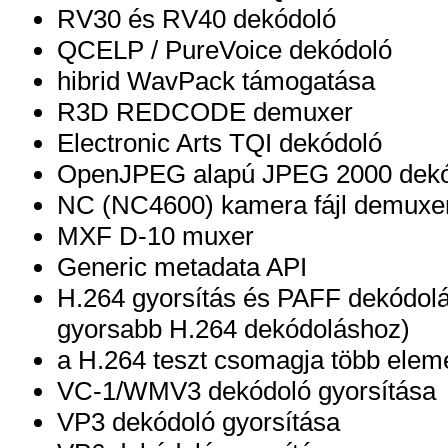
RV30 és RV40 dekódoló
QCELP / PureVoice dekódoló
hibrid WavPack támogatása
R3D REDCODE demuxer
Electronic Arts TQI dekódoló
OpenJPEG alapú JPEG 2000 dek
NC (NC4600) kamera fájl demuxe
MXF D-10 muxer
Generic metadata API
H.264 gyorsítás és PAFF dekódolás
gyorsabb H.264 dekódoláshoz)
a H.264 teszt csomagja több elem
VC-1/WMV3 dekódoló gyorsítása
VP3 dekódoló gyorsítása