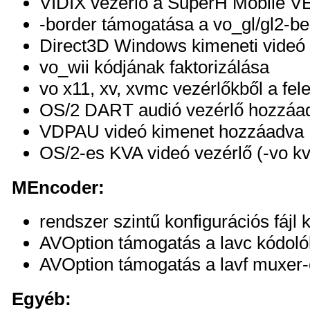
VIDIX vezérlő a SuperH Mobile V
-border támogatása a vo_gl/gl2-ben
Direct3D Windows kimeneti videó
vo_wii kódjának faktorizálása
vo x11, xv, xvmc vezérlőkből a fele
OS/2 DART audió vezérlő hozzáad
VDPAU videó kimenet hozzáadva
OS/2-es KVA videó vezérlő (-vo k
MEncoder:
rendszer szintű konfigurációs fáj
AVOption támogatás a lavc kódol
AVOption támogatás a lavf muxer
Egyéb: