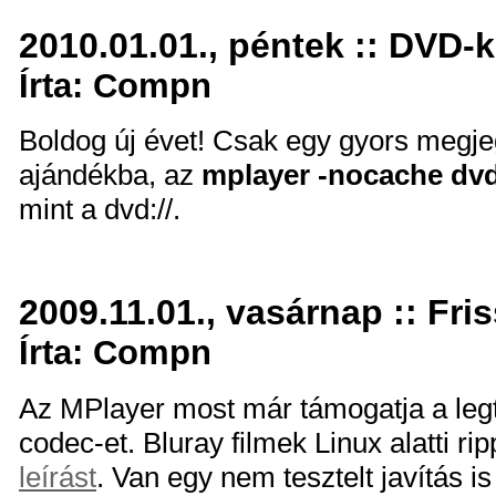
2010.01.01., péntek :: DVD-k
Írta: Compn
Boldog új évet! Csak egy gyors megje
ajándékba, az
mplayer -nocache dvd
mint a dvd://.
2009.11.01., vasárnap :: Fri
Írta: Compn
Az MPlayer most már támogatja a le
codec-et. Bluray filmek Linux alatti r
leírást
. Van egy nem tesztelt javítás i