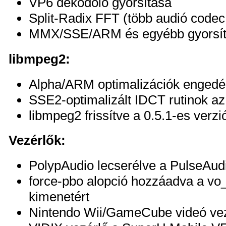
VP6 dekódoló gyorsítása
Split-Radix FFT (több audió codec
MMX/SSE/ARM és egyébb gyorsí
libmpeg2:
Alpha/ARM optimalizációk engedé
SSE2-optimalizált IDCT rutinok a
libmpeg2 frissítve a 0.5.1-es verzi
Vezérlők:
PolypAudio lecserélve a PulseAudi
force-pbo alopció hozzáadva a vo
kimenetért
Nintendo Wii/GameCube videó vezé