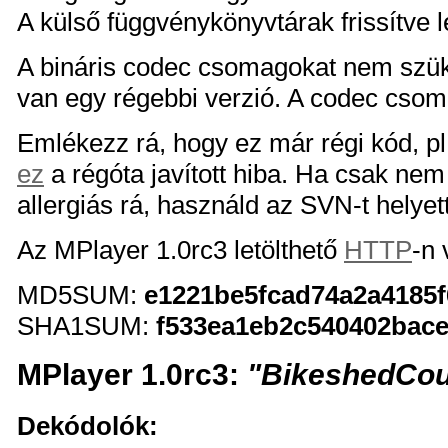
A külső függvénykönyvtárak frissítve 
A bináris codec csomagokat nem szüks
van egy régebbi verzió. A codec csoma
Emlékezz rá, hogy ez már régi kód, p
ez
a régóta javított hiba. Ha csak n
allergiás rá, használd az SVN-t helyet
Az MPlayer 1.0rc3 letölthető
HTTP
-n
MD5SUM:
e1221be5fcad74a2a4185
SHA1SUM:
f533ea1eb2c540402bace
MPlayer 1.0rc3:
"BikeshedCou
Dekódolók: