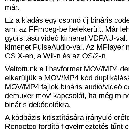
már.
Ez a kiadás egy csomó új bináris cod
ami az FFmpeg-be belekerült. Már le
gyorsítású videó kimenet VDPAU-val, 
kimenet PulseAudio-val. Az MPlayer má
OS X-en, a Wii-n és az OS/2-n.
Váltottunk a libavformat MOV/MP4 de
elkerüljük a MOV/MP4 kód duplikálását
MOV/MP4 fájlok bináris audió/videó co
demuxer mov' kapcsolót, ha még min
bináris dekódolókra.
A kódbázis kitisztítására irányuló erőf
Rengeteg fordító figyelmeztetés tűnt e