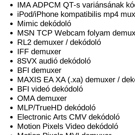
IMA ADPCM QT-s variánsának kód
iPod/iPhone kompatibilis mp4 mux
Mimic dekódoló
MSN TCP Webcam folyam demux
RL2 demuxer / dekódoló
IFF demuxer
8SVX audió dekódoló
BFI demuxer
MAXIS EA XA (.xa) demuxer / dek
BFI videó dekódoló
OMA demuxer
MLP/TrueHD dekódoló
Electronic Arts CMV dekódoló
Motion Pixels Video dekódoló