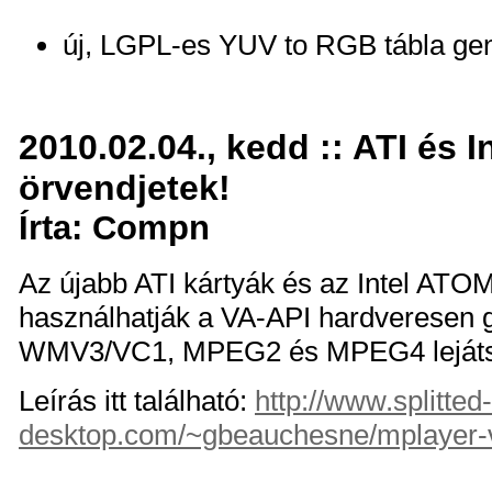
új, LGPL-es YUV to RGB tábla gen
2010.02.04., kedd :: ATI és I
örvendjetek!
Írta: Compn
Az újabb ATI kártyák és az Intel ATOM
használhatják a VA-API hardveresen g
WMV3/VC1, MPEG2 és MPEG4 lejátsz
Leírás itt található:
http://www.splitted-
desktop.com/~gbeauchesne/mplayer-