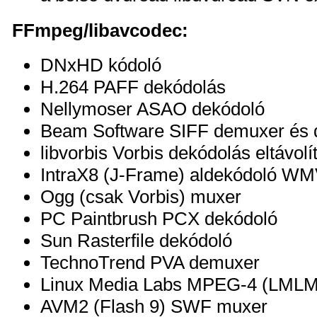
FFmpeg/libavcodec:
DNxHD kódoló
H.264 PAFF dekódolás
Nellymoser ASAO dekódoló
Beam Software SIFF demuxer és 
libvorbis Vorbis dekódolás eltávolí
IntraX8 (J-Frame) aldekódoló W
Ogg (csak Vorbis) muxer
PC Paintbrush PCX dekódoló
Sun Rasterfile dekódoló
TechnoTrend PVA demuxer
Linux Media Labs MPEG-4 (LMLM
AVM2 (Flash 9) SWF muxer