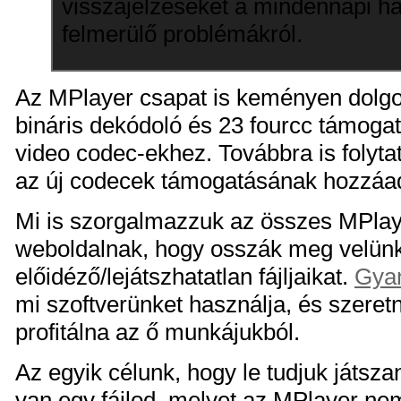
visszajelzéseket a mindennapi h
felmerülő problémákról.
Az MPlayer csapat is keményen dolgoz
bináris dekódoló és 23 fourcc támogat
video codec-ekhez. Továbbra is folytatj
az új codecek támogatásának hozzáa
Mi is szorgalmazzuk az összes MPlay
weboldalnak, hogy osszák meg velün
előidéző/lejátszhatatlan fájljaikat.
Gyan
mi szoftverünket használja, és szeret
profitálna az ő munkájukból.
Az egyik célunk, hogy le tudjuk játszan
van egy fájlod, melyet az MPlayer nem 