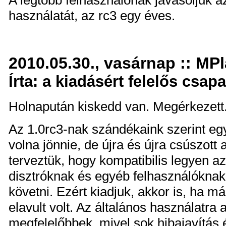
A legtöbb felhasználónak javasoljuk
használatát, az rc3 egy éves.
2010.05.30., vasárnap :: MPl
Írta: a kiadásért felelős csapa
Holnapután kiskedd van. Megérkezett
Az 1.0rc3-nak szándékaink szerint egy é
volna jönnie, de újra és újra csúszott 
terveztük, hogy kompatibilis legyen a
disztróknak és egyéb felhasználóknak
követni. Ezért kiadjuk, akkor is, ha má
elavult volt. Az általános használatra
megfelelőbbek, mivel sok hibajavítás 