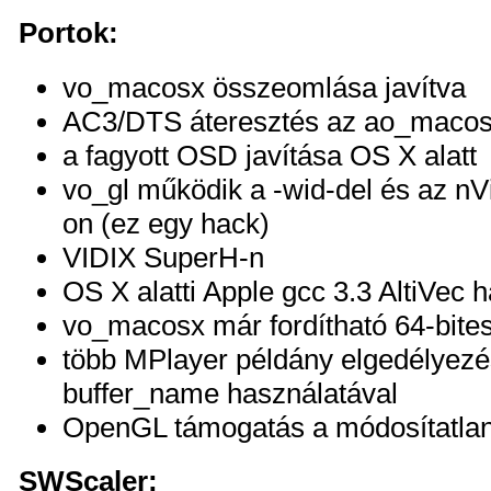
Portok:
vo_macosx összeomlása javítva
AC3/DTS áteresztés az ao_macos
a fagyott OSD javítása OS X alatt
vo_gl működik a -wid-del és az nV
on (ez egy hack)
VIDIX SuperH-n
OS X alatti Apple gcc 3.3 AltiVec h
vo_macosx már fordítható 64-bit
több MPlayer példány elgedélyez
buffer_name használatával
OpenGL támogatás a módosítatl
SWScaler: