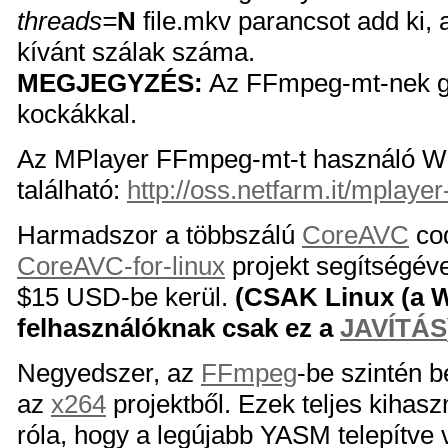
threads=
N
file.mkv parancsot add ki, 
kívánt szálak száma.
MEGJEGYZÉS:
Az FFmpeg-mt-nek go
kockákkal.
Az MPlayer FFmpeg-mt-t használó Win
található:
http://oss.netfarm.it/mplaye
Harmadszor a többszálú
CoreAVC
cod
CoreAVC-for-linux
projekt segítségév
$15 USD-be kerül.
(CSAK Linux (a 
felhasználóknak csak ez a
JAVÍTÁS
Negyedszer, az
FFmpeg
-be szintén b
az
x264
projektből. Ezek teljes kiha
róla, hogy a legújabb YASM telepítve 