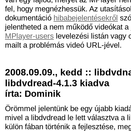
fel, hogy megnézhessük. Az utasításo
dokumentáció
hibabejelentésekről
szó
jelentheted a nem működő videókat a
MPlayer-users
levelezési listán vagy
mailt a problémás videó URL-jével.
2008.09.09., kedd :: libdvdn
libdvdread-4.1.3 kiadva
írta: Dominik
Örömmel jelentünk be egy újabb kiadás
mivel a libdvdread le lett választva a
külön fában történik a fejlesztése, me