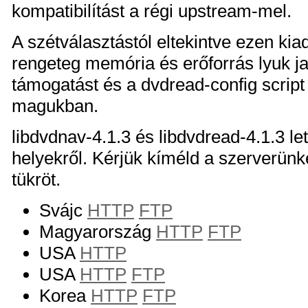
kompatibilítást a régi upstream-mel.
A szétválasztástól eltekintve ezen kia
rengeteg memória és erőforrás lyuk ja
támogatást és a dvdread-config script
magukban.
libdvdnav-4.1.3 és libdvdread-4.1.3 le
helyekről. Kérjük kíméld a szerverünk
tükröt.
Svájc
HTTP
FTP
Magyarország
HTTP
FTP
USA
HTTP
USA
HTTP
FTP
Korea
HTTP
FTP